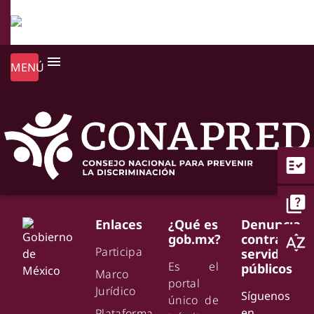
menu
MENÚ
fact_check
quiz
Enlaces
¿Qué es
Denuncia
gob.mx?
contra
sort_by_alpha
Participa
servidores
Es el
públicos
Marco
portal
Jurídico
Síguenos
único de
en
Plataforma