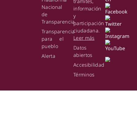
trámites,
Nacional
información
de
y
Transparencia
participación
ciudadana.
Transparencia
Leer más
para el
pueblo
Datos
abiertos
Alerta
Accesibilidad
Términos