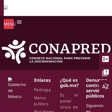
menu
MENÚ
fact_check
quiz
Enlaces
¿Qué es
Denuncia
gob.mx?
contra
sort_by_alpha
Participa
servidores
Es el
públicos
Marco
portal
Jurídico
Síguenos
único de
en
Plataforma