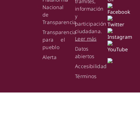
trámites,
Nacional
información
de
y
Transparencia
participación
ciudadana.
Transparencia
Leer más
para el
pueblo
Datos
abiertos
Alerta
Accesibilidad
Términos