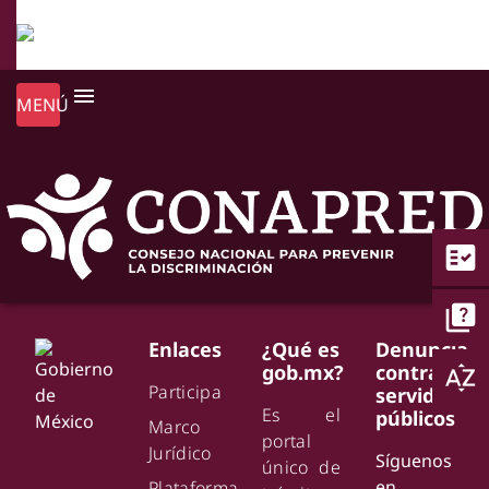
menu
MENÚ
fact_check
quiz
Enlaces
¿Qué es
Denuncia
gob.mx?
contra
sort_by_alpha
Participa
servidores
Es el
públicos
Marco
portal
Jurídico
Síguenos
único de
en
Plataforma