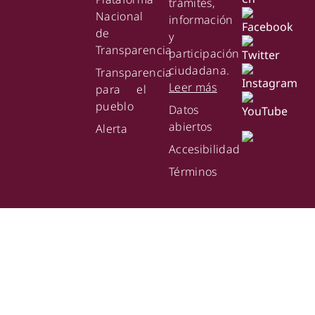
trámites,
Nacional
información
de
y
Transparencia
participación
ciudadana.
Transparencia
Leer más
para el
pueblo
Datos
abiertos
Alerta
Accesibilidad
Términos