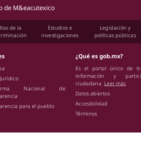
tlas de la
Estudios e
Legislación y
criminación
investigaciones
políticas públicas
es
¿Qué es gob.mx?
ipa
Es el portal único de tr
información y partici
Jurídico
ciudadana.
Leer más
aforma Nacional de
Datos abiertos
arencia
Accesibilidad
arencia para el pueblo
Términos