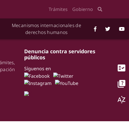
Trámites
Gobierno
Mecanismos internacionales de
derechos humanos
Denuncia contra servidores
públicos
ámites,
fact_check
Síguenos en
pación
quiz
sort_by_alpha