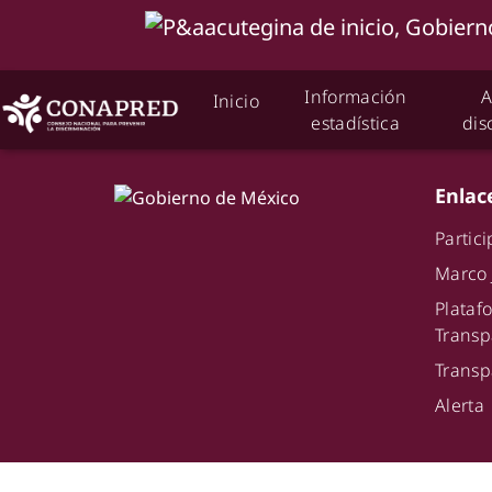
Información
A
Inicio
estadística
dis
Enlac
Partic
Marco 
Plat
Transp
Transp
Alerta