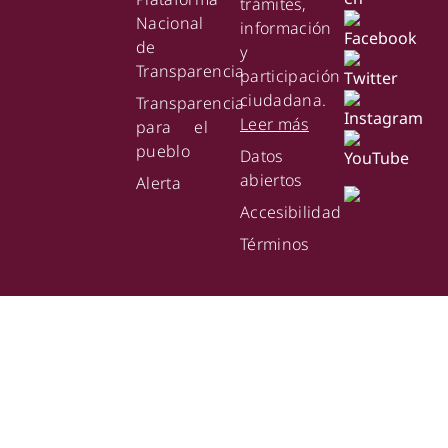
trámites,
Nacional
información
de
y
Transparencia
participación
ciudadana.
Transparencia
Leer más
para el
pueblo
Datos
abiertos
Alerta
Accesibilidad
Términos