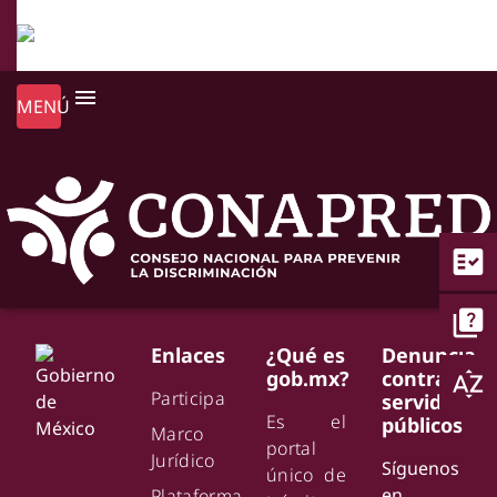
menu
MENÚ
fact_check
quiz
Enlaces
¿Qué es
Denuncia
gob.mx?
contra
sort_by_alpha
Participa
servidores
Es el
públicos
Marco
portal
Jurídico
Síguenos
único de
en
Plataforma