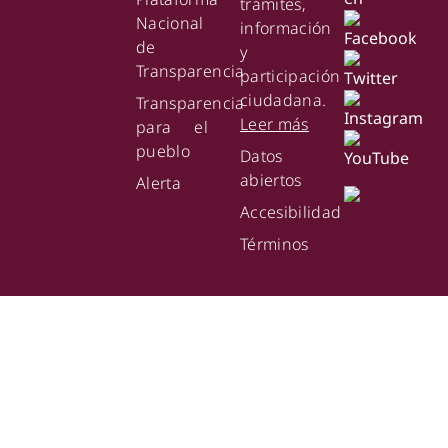
trámites,
Nacional
información
de
y
Transparencia
participación
ciudadana.
Transparencia
Leer más
para el
pueblo
Datos
abiertos
Alerta
Accesibilidad
Términos