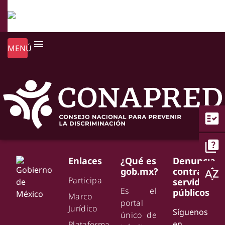
menu
MENÚ
fact_check
quiz
Enlaces
¿Qué es
Denuncia
gob.mx?
contra
sort_by_alpha
Participa
servidores
Es el
públicos
Marco
portal
Jurídico
Síguenos
único de
en
Plataforma