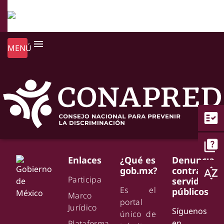
menu
MENÚ
fact_check
quiz
Enlaces
¿Qué es
Denuncia
gob.mx?
contra
sort_by_alpha
Participa
servidores
Es el
públicos
Marco
portal
Jurídico
Síguenos
único de
en
Plataforma