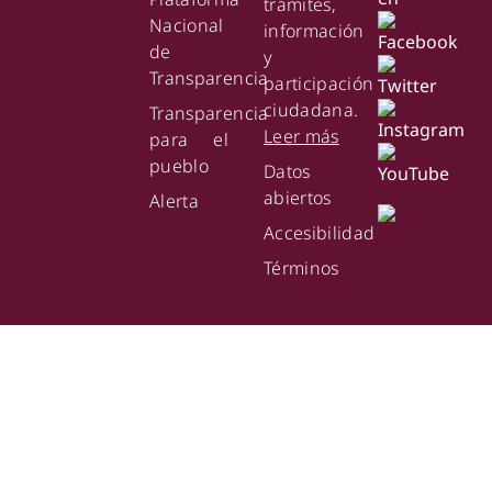
trámites,
Nacional
información
de
y
Transparencia
participación
ciudadana.
Transparencia
Leer más
para el
pueblo
Datos
abiertos
Alerta
Accesibilidad
Términos