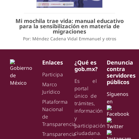
Mi mochila trae vida: manual educativo
para la sensibilización en materia de
migraciones
Por: Méndez Cadena Vidal Emmanuel y otros
Enlaces
¿Qué es
Denuncia
gob.mx?
contra
Participa
servidores
Es el
públicos
Marco
portal
Jurídico
Síguenos
único de
en
Plataforma
trámites,
Nacional
información
de
y
Transparencia
participación
ciudadana.
Transparencia