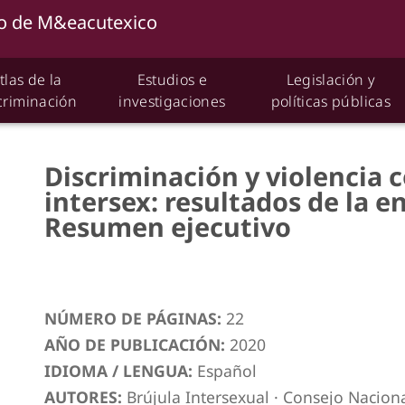
tlas de la
Estudios e
Legislación y
criminación
investigaciones
políticas públicas
Discriminación y violencia 
intersex: resultados de la e
Resumen ejecutivo
NÚMERO DE PÁGINAS:
22
AÑO DE PUBLICACIÓN:
2020
IDIOMA / LENGUA:
Español
AUTORES:
Brújula Intersexual
·
Consejo Naciona