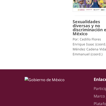
Sexualidades
diversas y no
discriminación 
México
Por: Cedillo Flores
Enrique Isaac (coord.
Méndez Cadena Vida
Emmanuel (coord.)
Enlac
Partic
Marco 
Plat