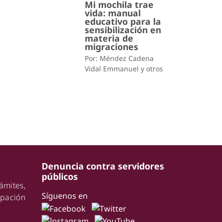
Mi mochila trae
vida: manual
educativo para la
sensibilización en
materia de
migraciones
Por: Méndez Cadena
Vidal Emmanuel y otros
Denuncia contra servidores
públicos
ámites,
Síguenos en
pación