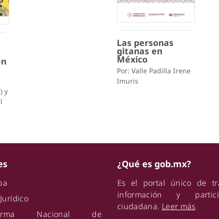
Las personas
gitanas en
México
en
Por: Valle Padilla Irene
Imuris
) y
l
es
¿Qué es gob.mx?
ipa
Es el portal único de tr
información y partici
Jurídico
ciudadana.
Leer más
aforma Nacional de