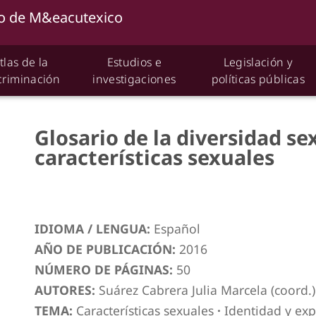
tlas de la
Estudios e
Legislación y
criminación
investigaciones
políticas públicas
Glosario de la diversidad se
características sexuales
IDIOMA / LENGUA:
Español
AÑO DE PUBLICACIÓN:
2016
NÚMERO DE PÁGINAS:
50
AUTORES:
Suárez Cabrera Julia Marcela (coord.)
TEMA:
Características sexuales
·
Identidad y ex