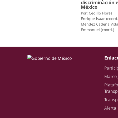
discriminación 
México
Por: Cedillo Flores
Enrique Isaac (coord.
Méndez Cadena Vida
Emmanuel (coord.)
Enlac
Partic
Marco 
Plat
Transp
Transp
Alerta