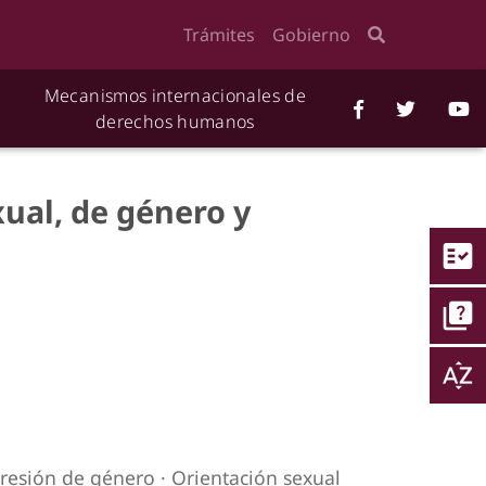
Trámites
Gobierno
Mecanismos internacionales de
derechos humanos
xual, de género y
fact_check
quiz
sort_by_alpha
presión de género
·
Orientación sexual