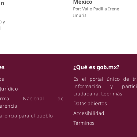
México
en
Por: Valle Padilla Irene
Imuris
) y
l
es
¿Qué es gob.mx?
ipa
Es el portal único de tr
información y partici
Jurídico
ciudadana.
Leer más
aforma Nacional de
Datos abiertos
arencia
Accesibilidad
arencia para el pueblo
Términos