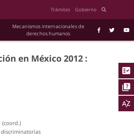
Trámites
Gobierno
Mecanismos internacionales de
derechos humanos
ción en México 2012 :
fact_check
quiz
sort_by_alpha
 (coord.)
 discriminatorias