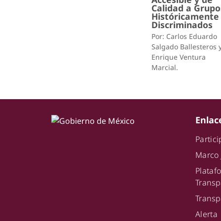
Calidad a Grupo
Históricamente
Discriminados
Por: Carlos Eduardo
Salgado Ballesteros 
Enrique Ventura
Marcial.
Enlac
Partic
Marco 
Plat
Transp
Transp
Alerta