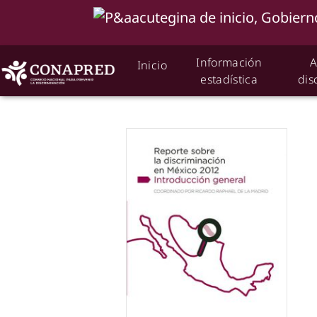
Información
A
Inicio
estadística
dis