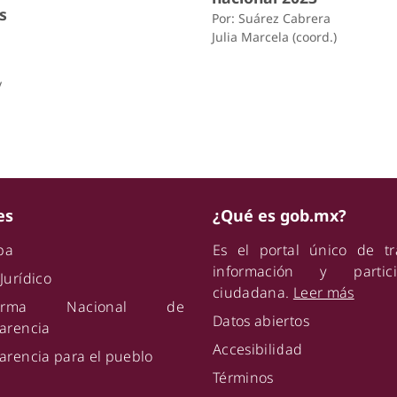
s
Por: Suárez Cabrera
Julia Marcela (coord.)
y
es
¿Qué es gob.mx?
ipa
Es el portal único de tr
información y partici
Jurídico
ciudadana.
Leer más
aforma Nacional de
Datos abiertos
arencia
Accesibilidad
arencia para el pueblo
Términos