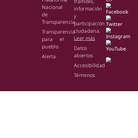
trámites,
Nacional
información
de
y
Transparencia
participación
ciudadana.
Transparencia
Leer más
para el
pueblo
Datos
abiertos
Alerta
Accesibilidad
Términos