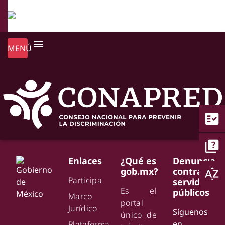
menu
MENÚ
fact_check
quiz
Enlaces
¿Qué es
Denuncia
gob.mx?
contra
sort_by_alpha
Participa
servidores
Es el
públicos
Marco
portal
Jurídico
Síguenos
único de
en
Plataforma