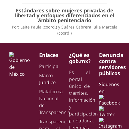
Estándares sobre mujeres privadas de
libertad y enfoques diferenciados en el
ámbito penitenciario
Por: Leite Paula (coord.) y Suárez Cabrera Julia Marcela
(coord.)
Enlaces
¿Qué es
Denuncia
gob.mx?
contra
Participa
servidores
Es el
públicos
Marco
portal
Jurídico
Síguenos
único de
en
Plataforma
trámites,
Nacional
información
de
y
Transparencia
participación
ciudadana.
Transparencia
Leer más
para el