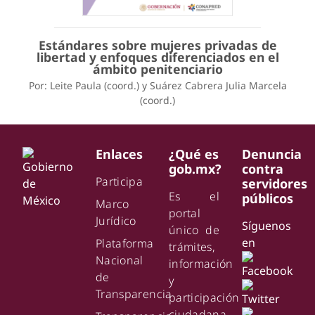
Estándares sobre mujeres privadas de
libertad y enfoques diferenciados en el
ámbito penitenciario
Por: Leite Paula (coord.) y Suárez Cabrera Julia Marcela
(coord.)
Enlaces
¿Qué es
Denuncia
gob.mx?
contra
Participa
servidores
Es el
públicos
Marco
portal
Jurídico
Síguenos
único de
en
Plataforma
trámites,
Nacional
información
de
y
Transparencia
participación
ciudadana.