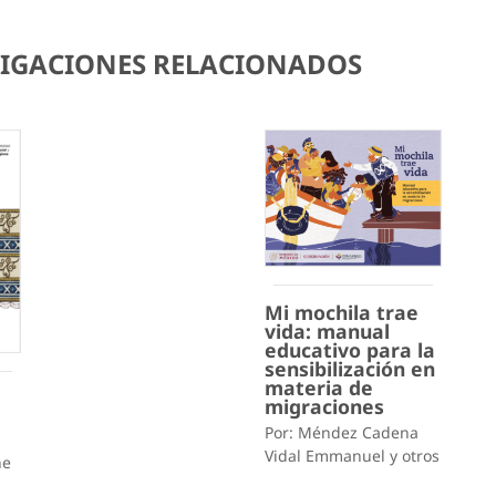
STIGACIONES RELACIONADOS
Mi mochila trae
vida: manual
educativo para la
sensibilización en
materia de
migraciones
Por: Méndez Cadena
Vidal Emmanuel y otros
ne