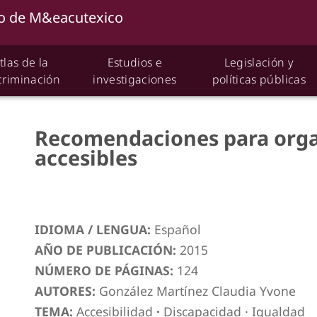
tlas de la
Estudios e
Legislación y
criminación
investigaciones
políticas públicas
Recomendaciones para orga
accesibles
IDIOMA / LENGUA:
Español
AÑO DE PUBLICACIÓN:
2015
NÚMERO DE PÁGINAS:
124
AUTORES:
González Martínez Claudia Yvone
TEMA:
Accesibilidad
·
Discapacidad
·
Igualdad