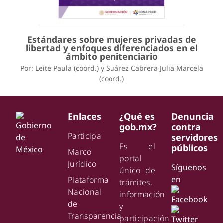
Estándares sobre mujeres privadas de
libertad y enfoques diferenciados en el
ámbito penitenciario
Por: Leite Paula (coord.) y Suárez Cabrera Julia Marcela
(coord.)
Enlaces
¿Qué es
Denuncia
gob.mx?
contra
Participa
servidores
Es el
públicos
Marco
portal
Jurídico
Síguenos
único de
en
Plataforma
trámites,
Nacional
información
de
y
Transparencia
participación